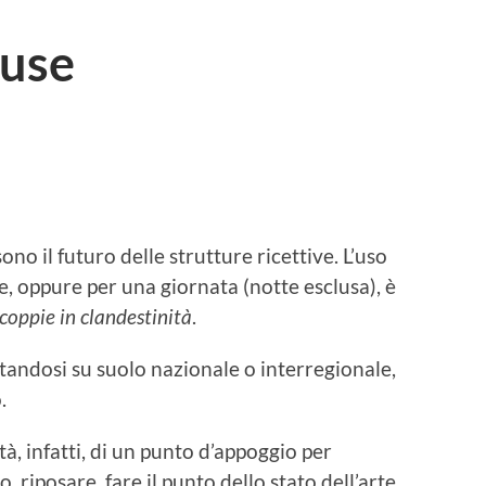
yuse
no il futuro delle strutture ricettive. L’uso
e, oppure per una giornata (notte esclusa), è
coppie in
clandestinità
.
standosi su suolo nazionale o interregionale,
.
à, infatti, di un punto d’appoggio per
o, riposare, fare il punto dello stato dell’arte