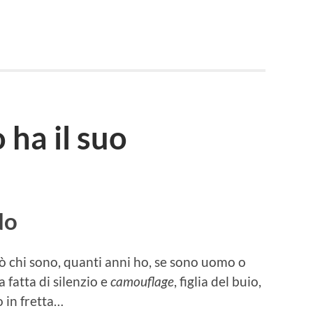
 ha il suo
do
rò chi sono, quanti anni ho, se sono uomo o
 fatta di silenzio e
camouflage
, figlia del buio,
 in fretta…