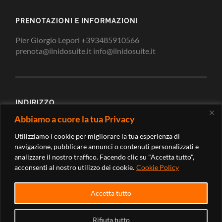
PRENOTAZIONI E INFORMAZIONI
Pier Giorgio Lepori +393485910566
prenota@ilnidosuite.it info@ilnidosuite.it
INDIRIZZO
Abbiamo a cuore la tua Privacy
Via Loreto 2/c 62010 Montecosaro Scalo Macerata -
Marche (Italy)
Utilizziamo i cookie per migliorare la tua esperienza di
navigazione, pubblicare annunci o contenuti personalizzati e
analizzare il nostro traffico. Facendo clic su "Accetta tutto",
acconsenti al nostro utilizzo dei cookie.
Cookie Policy
Accetta tutto
Rifiuta tutto
© 2026
IL NIDO SUITE
—
SU ↑