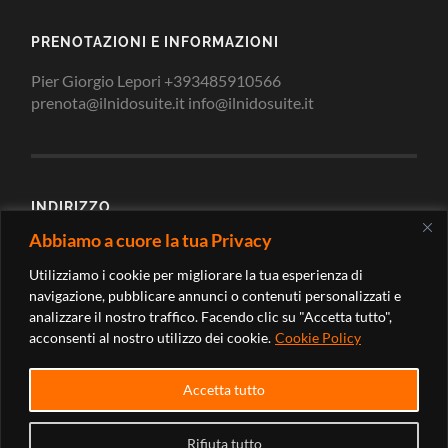
PRENOTAZIONI E INFORMAZIONI
Pier Giorgio Lepori +393485910566
prenota@ilnidosuite.it info@ilnidosuite.it
INDIRIZZO
Abbiamo a cuore la tua Privacy
Via Loreto 2/c 62010 Montecosaro Scalo Macerata -
Marche (Italy)
Utilizziamo i cookie per migliorare la tua esperienza di
navigazione, pubblicare annunci o contenuti personalizzati e
analizzare il nostro traffico. Facendo clic su "Accetta tutto",
acconsenti al nostro utilizzo dei cookie.
Cookie Policy
Accetta tutto
Rifiuta tutto
© 2026
IL NIDO SUITE
—
SU ↑