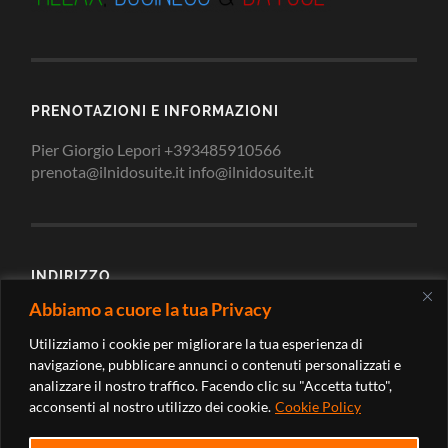
PRENOTAZIONI E INFORMAZIONI
Pier Giorgio Lepori +393485910566
prenota@ilnidosuite.it info@ilnidosuite.it
INDIRIZZO
Abbiamo a cuore la tua Privacy
Via Loreto 2/c 62010 Montecosaro Scalo Macerata -
Marche (Italy)
Utilizziamo i cookie per migliorare la tua esperienza di
navigazione, pubblicare annunci o contenuti personalizzati e
analizzare il nostro traffico. Facendo clic su "Accetta tutto",
acconsenti al nostro utilizzo dei cookie.
Cookie Policy