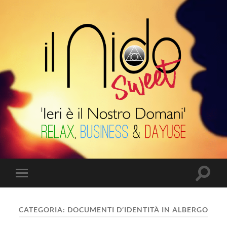
Il
Nido
Suite
Attiva/
Attiva/disattiva
il
il
campo
menu
di
sui
ricerca
CATEGORIA:
DOCUMENTI D’IDENTITÀ IN ALBERGO
dispositivi
mobili