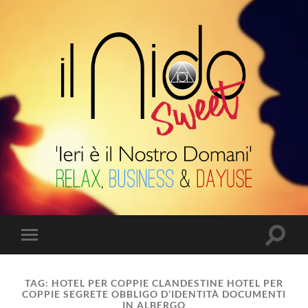
Il
Nido
Suite
Attiva/
Attiva/disattiva
il
il
campo
menu
di
sui
ricerca
TAG:
HOTEL PER COPPIE CLANDESTINE HOTEL PER
dispositivi
COPPIE SEGRETE OBBLIGO D’IDENTITÀ DOCUMENTI
mobili
IN ALBERGO