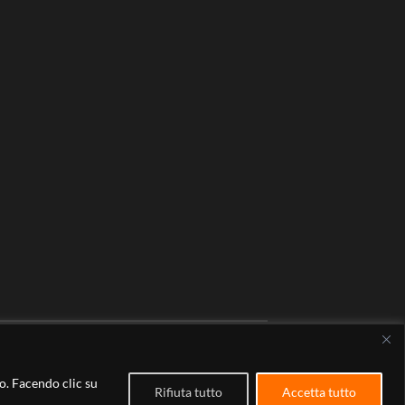
TEMA DI
ANDERS NOREN
—
SU ↑
co. Facendo clic su
Rifiuta tutto
Accetta tutto