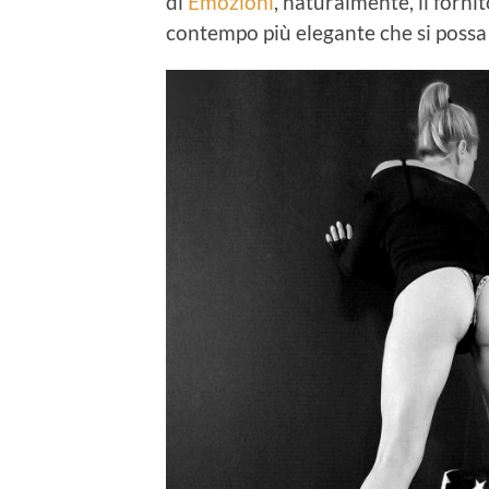
di
Emozioni
, naturalmente, il fornit
contempo più elegante che si poss