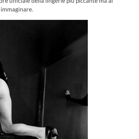
ore ufficiale della lingerie più piccante ma al
a immaginare.