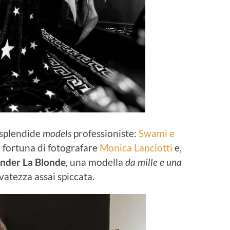
 splendide
models
professioniste:
Swami e
 fortuna di fotografare
Monica Lanciotti
e,
nder La Blonde
, una modella
da mille e una
vatezza assai spiccata.