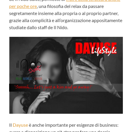
per poche ore
, una filosofia del relax da passare
segretamente insieme alla propria o al proprio partner,
grazie alla complicità e all’organizzazione appositamente
studiate dallo staff de Il Nido.
Il
Dayuse
è anche importante per esigenze di business:
avere a disposizione un
pit-stop
per fare una doccia,