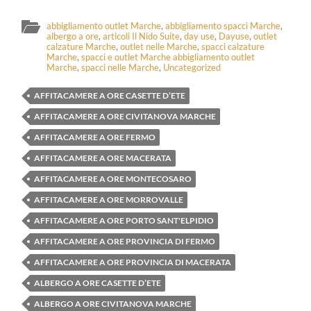
abbigliamento outlet Marche
,
abbigliamento spacci Marche
,
albergo a ore
,
articoli Il Nido Suite
,
day use
,
Dayuse
,
outlet
calzature Marche
,
outlet nelle Marche
,
spacci calzature
Marche
,
spacci e outlet Marche abbigliamento outlet
Marche
,
spacci nelle Marche
,
Uncategorized
AFFITACAMERE A ORE CASETTE D’ETE
AFFITACAMERE A ORE CIVITANOVA MARCHE
AFFITACAMERE A ORE FERMO
AFFITACAMERE A ORE MACERATA
AFFITACAMERE A ORE MONTECOSARO
AFFITACAMERE A ORE MORROVALLE
AFFITACAMERE A ORE PORTO SANT'ELPIDIO
AFFITACAMERE A ORE PROVINCIA DI FERMO
AFFITACAMERE A ORE PROVINCIA DI MACERATA
ALBERGO A ORE CASETTE D’ETE
ALBERGO A ORE CIVITANOVA MARCHE