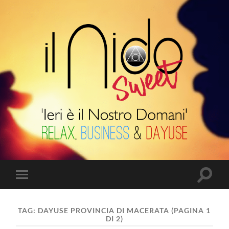
Il
Nido
Suite
Attiva/
Attiva/disattiva
il
il
campo
menu
di
sui
ricerca
TAG:
DAYUSE PROVINCIA DI MACERATA
(PAGINA 1
dispositivi
DI 2)
mobili