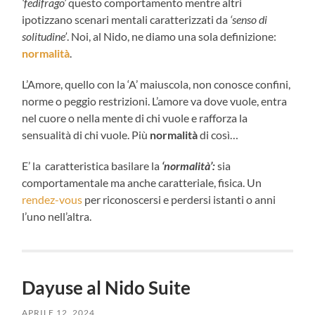
‘fedifrago’
questo comportamento mentre altri
ipotizzano scenari mentali caratterizzati da
‘senso di
solitudine’
. Noi, al Nido, ne diamo una sola definizione:
normalità
.
L’Amore, quello con la ‘A’ maiuscola, non conosce confini,
norme o peggio restrizioni. L’amore va dove vuole, entra
nel cuore o nella mente di chi vuole e rafforza la
sensualità di chi vuole. Più
normalità
di così…
E’ la caratteristica basilare la
‘normalità’:
sia
comportamentale ma anche caratteriale, fisica. Un
rendez-vous
per riconoscersi e perdersi istanti o anni
l’uno nell’altra.
Dayuse al Nido Suite
APRILE 12, 2024