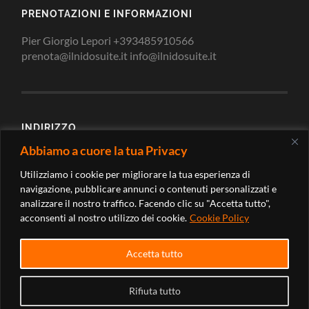
PRENOTAZIONI E INFORMAZIONI
Pier Giorgio Lepori +393485910566
prenota@ilnidosuite.it info@ilnidosuite.it
INDIRIZZO
Abbiamo a cuore la tua Privacy
Via Loreto 2/c 62010 Montecosaro Scalo Macerata -
Marche (Italy)
Utilizziamo i cookie per migliorare la tua esperienza di
navigazione, pubblicare annunci o contenuti personalizzati e
analizzare il nostro traffico. Facendo clic su "Accetta tutto",
acconsenti al nostro utilizzo dei cookie.
Cookie Policy
Accetta tutto
Rifiuta tutto
© 2026
IL NIDO SUITE
—
SU ↑