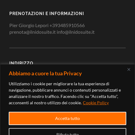
PRENOTAZIONI E INFORMAZIONI
Pier Giorgio Lepori +393485910566
prenota@ilnidosuite.it info@ilnidosuite.it
INDIRIZZO
Abbiamo a cuore la tua Privacy
Via Loreto 2/c 62010 Montecosaro Scalo Macerata -
Marche (Italy)
Utilizziamo i cookie per migliorare la tua esperienza di
navigazione, pubblicare annunci o contenuti personalizzati e
analizzare il nostro traffico. Facendo clic su "Accetta tutto",
acconsenti al nostro utilizzo dei cookie.
Cookie Policy
Accetta tutto
Rifiuta tutto
© 2026
IL NIDO SUITE
—
SU ↑