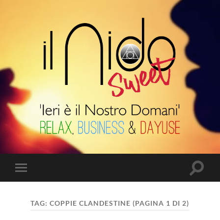
Il
Nido
Suite
Attiva/
Attiva/disattiva
il
il
campo
menu
di
sui
ricerca
TAG:
COPPIE CLANDESTINE
(PAGINA 1 DI 2)
dispositivi
mobili