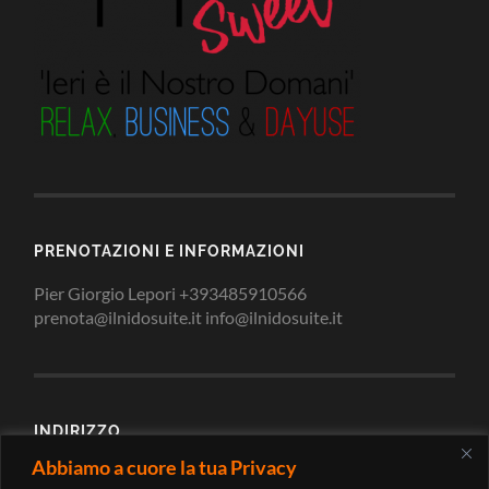
PRENOTAZIONI E INFORMAZIONI
Pier Giorgio Lepori +393485910566
prenota@ilnidosuite.it info@ilnidosuite.it
INDIRIZZO
Abbiamo a cuore la tua Privacy
Via Loreto 2/c 62010 Montecosaro Scalo Macerata -