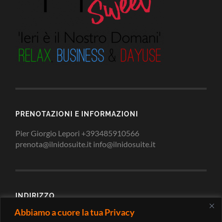
PRENOTAZIONI E INFORMAZIONI
Pier Giorgio Lepori +393485910566
prenota@ilnidosuite.it info@ilnidosuite.it
INDIRIZZO
Abbiamo a cuore la tua Privacy
Via Loreto 2/c 62010 Montecosaro Scalo Macerata -