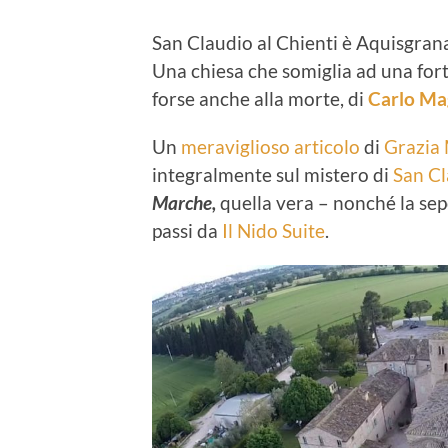
San Claudio al Chienti è Aquisgrana
Una chiesa che somiglia ad una fort
forse anche alla morte, di
Carlo Ma
Un
meraviglioso articolo
di
Grazia
integralmente sul mistero di
San Cl
Marche,
quella vera – nonché la sep
passi da
Il Nido Suite
.