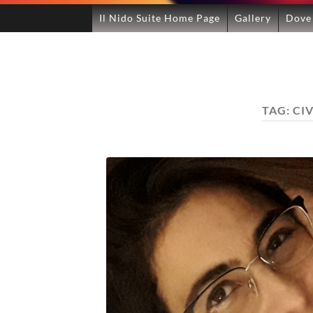
Il Nido Suite Home Page
Gallery
Dove
TAG:
CI