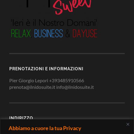
PRENOTAZIONI E INFORMAZIONI
Pier Giorgio Lepori +393485910566
prenota@ilnidosuite.it info@ilnidosuite.it
INDIRIZZO
Abbiamo a cuore la tua Privacy
Via Loreto 2/c 62010 Montecosaro Scalo Macerata -