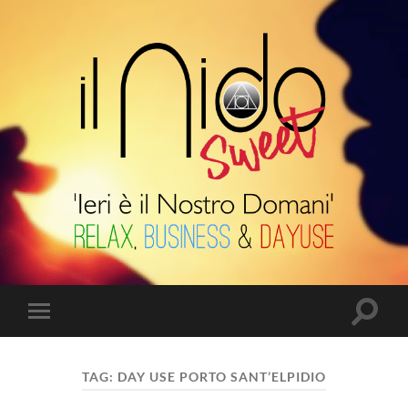
Il
Nido
Suite
Attiva/
Attiva/disattiva
il
il
campo
menu
di
sui
ricerca
TAG:
DAY USE PORTO SANT’ELPIDIO
dispositivi
mobili