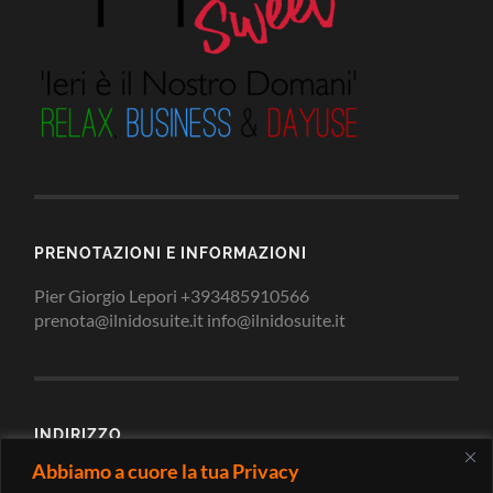
PRENOTAZIONI E INFORMAZIONI
Pier Giorgio Lepori +393485910566
prenota@ilnidosuite.it info@ilnidosuite.it
INDIRIZZO
Abbiamo a cuore la tua Privacy
Via Loreto 2/c 62010 Montecosaro Scalo Macerata -