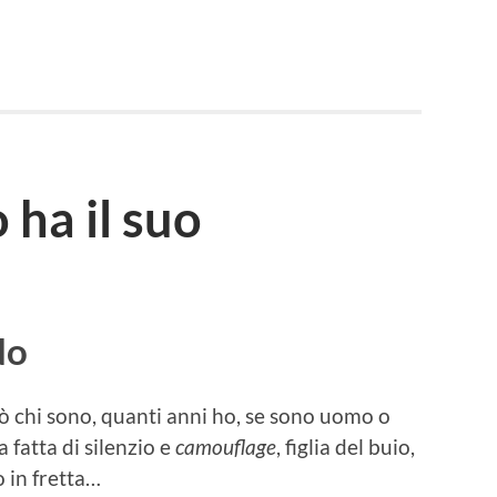
 ha il suo
do
rò chi sono, quanti anni ho, se sono uomo o
 fatta di silenzio e
camouflage
, figlia del buio,
 in fretta…