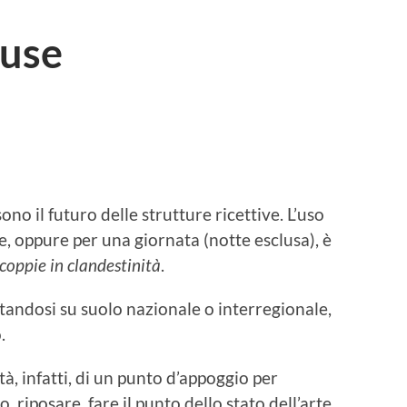
yuse
no il futuro delle strutture ricettive. L’uso
e, oppure per una giornata (notte esclusa), è
coppie in
clandestinità
.
standosi su suolo nazionale o interregionale,
.
à, infatti, di un punto d’appoggio per
o, riposare, fare il punto dello stato dell’arte